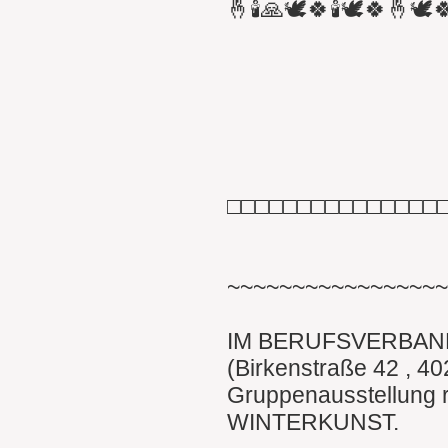
🤞🕯🙏🕊🍀🕯🕊🍀🤞🕊
□□□□□□□□□□□□□□□
~~~~~~~~~~~~~~~~
IM BERUFSVERBAN
(Birkenstraße 42 , 40
Gruppenausstellung 
WINTERKUNST.