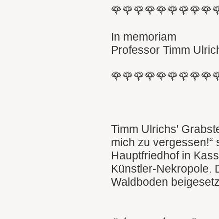
🌹🌹🌹🌹🌹🌹🌹🌹🌹
In memoriam
Professor Timm Ulric
🌹🌹🌹🌹🌹🌹🌹🌹🌹
Timm Ulrichs' Grabste
mich zu vergessen!“ s
Hauptfriedhof in Kass
Künstler-Nekropole. 
Waldboden beigesetz