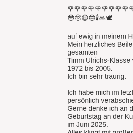
🌹🌹🌹🌹🌹🌹🌹🌹🌹
😳🥺😩😔🕯🙏🕊
auf ewig in meinem H
Mein herzliches Beile
gesamten
Timm Ulrichs-Klasse
1972 bis 2005.
Ich bin sehr traurig.
Ich habe mich im let
persönlich verabschi
Gerne denke ich an 
Geburtstag an der K
im Juni 2025.
Alles klingt mit groß