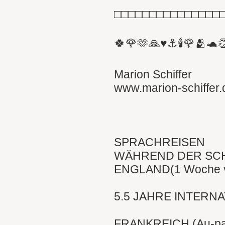
□□□□□□□□□□□□□□□
🍀🌹🫶🙏♥️⚓️🕯🌹🫂🐢
Marion Schiffer
www.marion-schiffer.
SPRACHREISEN
WÄHREND DER SCH
ENGLAND(1 Woche vo
5.5 JAHRE INTERNA
FRANKREICH (Au-pai