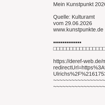
Mein Kunstpunkt 2026
Quelle: Kulturamt
vom 29.06.2026
www.kunstpunkte.de
▪︎▪︎▪︎▪︎▪︎▪︎▪︎▪︎▪︎▪︎▪︎▪︎▪︎▪︎▪︎
□□□□□□□□□□□□□□□
https://deref-web.de
redirectUrl=https%
Ulrichs%2F%21617
~~~~~~~~~~~~~~~~
~~~~~~~~~~~~~~~~