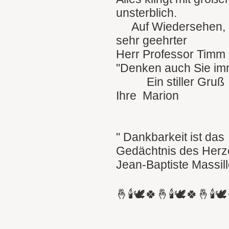
unsterblich.
Auf Wiedersehen
sehr geehrter
Herr Professor Timm 
"Denken auch Sie im
Ein stiller Gruß
Ihre Marion
" Dankbarkeit ist das
Gedächtnis des Herz
Jean-Baptiste Massil
🤞🕯🕊🍀🤞🕯🕊🍀🤞🕯🕊