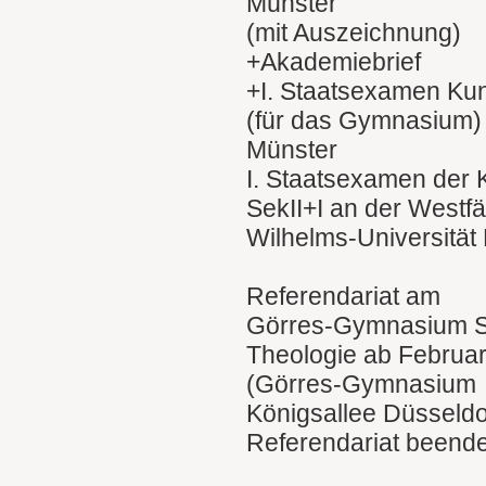
Münster
(mit Auszeichnung)
+Akademiebrief
+I. Staatsexamen Kuns
(für das Gymnasium)
Münster
I. Staatsexamen der K
SekII+I an der Westfä
Wilhelms-Universität
Referendariat am
Görres-Gymnasium Sek
Theologie ab Februa
(Görres-Gymnasium
Königsallee Düsseldo
Referendariat beende