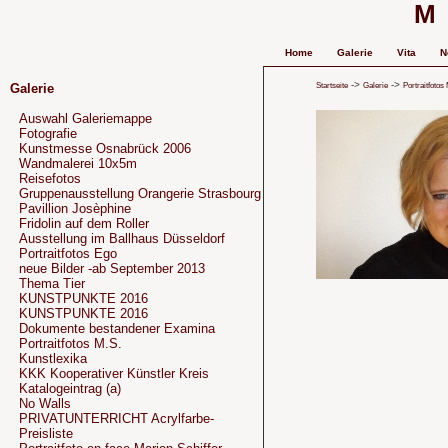
M
Home
Galerie
Vita
N
->
->
Startseite
Galerie
Portraitfotos
Galerie
Auswahl Galeriemappe
Fotografie
Kunstmesse Osnabrück 2006
Wandmalerei 10x5m
Reisefotos
Gruppenausstellung Orangerie Strasbourg
Pavillion Josèphine
Fridolin auf dem Roller
Ausstellung im Ballhaus Düsseldorf
Portraitfotos Ego
neue Bilder -ab September 2013
Thema Tier
KUNSTPUNKTE 2016
KUNSTPUNKTE 2016
Dokumente bestandener Examina
Portraitfotos M.S.
Kunstlexika
KKK Kooperativer Künstler Kreis
Katalogeintrag (a)
No Walls
PRIVATUNTERRICHT Acrylfarbe-
Preisliste