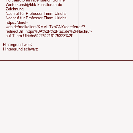
Portraitfoto en face Marion Schiffer
Winterkunst@bbk-kunstforum.de
Zeichnung
Nachruf für Professor Timm Ulrichs
Nachruf für Professor Timm Ulrichs
https://deref-
web.de/mail/client/KMVl_TxhGNY/dereferrer/?
redirectUrl=https%3A%2F%2Ftaz.de%2FNachruf-
auf-Timm-Ulrichs%2F%216175323%2F
Hintergrund weiß
Hintergrund schwarz