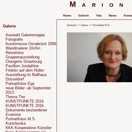
Marion
Home
Galerie
Vita
News
Konta
->
->
Startseite
Galerie
Portraitfotos M.S.
Galerie
Auswahl Galeriemappe
Fotografie
Kunstmesse Osnabrück 2006
Wandmalerei 10x5m
Reisefotos
Gruppenausstellung
Orangerie Strasbourg
Pavillion Josèphine
Fridolin auf dem Roller
Ausstellung im Ballhaus
Düsseldorf
Portraitfotos Ego
neue Bilder -ab September
2013
Thema Tier
KUNSTPUNKTE 2016
KUNSTPUNKTE 2016
Dokumente bestandener
Examina
Portraitfotos M.S.
Kunstlexika
KKK Kooperativer Künstler