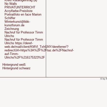
Kreis Katalogeintrag (a)
No Walls
PRIVATUNTERRICHT
Acrylfarbe-Preisliste
Portraitfoto en face Marion
Schiffer
Winterkunst@bbk-
kunstforum.de
Zeichnung
Nachruf für Professor Timm
Ulrichs
Nachruf für Professor Timm
Ulrichs https://deref-
web.de/mail/client/KMVl_TxhGNY/dereferrer/?
redirectUrl=https%3A%2F%2Ftaz.de%2FNachruf-
auf-Timm-
Ulrichs%2F%216175323%2F
Hintergrund weiß
Hintergrund schwarz
© by 