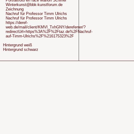
Portraitfoto en face Marion Schiffer
Winterkunst@bbk-kunstforum.de
Zeichnung
Nachruf für Professor Timm Ulrichs
Nachruf für Professor Timm Ulrichs
https://deref-
web.de/mail/client/KMVl_TxhGNY/dereferrer/?
redirectUrl=https%3A%2F%2Ftaz.de%2FNachruf-
auf-Timm-Ulrichs%2F%216175323%2F
Hintergrund weiß
Hintergrund schwarz