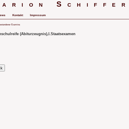
arion Schiffe
ews
Kontakt
Impressum
estandener Examina
schulreife (Abiturzeugnis),I.Staatsexamen