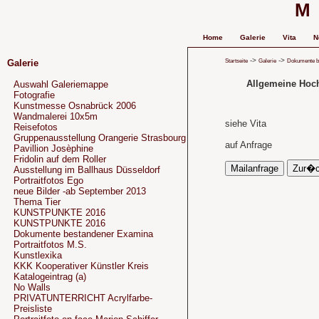
M
Home
Galerie
Vita
N
->
->
Startseite
Galerie
Dokumente b
Galerie
Allgemeine Hoch
Auswahl Galeriemappe
Fotografie
Kunstmesse Osnabrück 2006
Wandmalerei 10x5m
siehe Vita
Reisefotos
Gruppenausstellung Orangerie Strasbourg
auf Anfrage
Pavillion Josèphine
Fridolin auf dem Roller
Ausstellung im Ballhaus Düsseldorf
Portraitfotos Ego
neue Bilder -ab September 2013
Thema Tier
KUNSTPUNKTE 2016
KUNSTPUNKTE 2016
Dokumente bestandener Examina
Portraitfotos M.S.
Kunstlexika
KKK Kooperativer Künstler Kreis
Katalogeintrag (a)
No Walls
PRIVATUNTERRICHT Acrylfarbe-
Preisliste