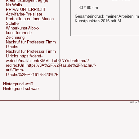
Kreis Katalogeintrag (a)
No Walls
80 * 80 cm
PRIVATUNTERRICHT
Acrylfarbe-Preisliste
Gesamteindruck meiner Arbeiten i
Portraitfoto en face Marion
Kunstpunkten 2016 mit M.
Schiffer
Winterkunst@bbk-
kunstforum.de
Zeichnung
Nachruf für Professor Timm
Ulrichs
Nachruf für Professor Timm
Ulrichs https://deref-
web.de/mail/client/KMVl_TxhGNY/dereferrer/?
redirectUrl=https%3A%2F%2Ftaz.de%2FNachruf-
auf-Timm-
Ulrichs%2F%216175323%2F
Hintergrund weiß
Hintergrund schwarz
© by 