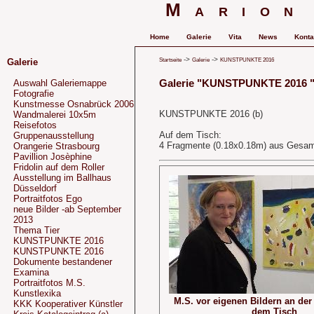
Marion
Home
Galerie
Vita
News
Konta
->
->
Startseite
Galerie
KUNSTPUNKTE 2016
Galerie
Galerie "KUNSTPUNKTE 2016 
Auswahl Galeriemappe
Fotografie
Kunstmesse Osnabrück 2006
KUNSTPUNKTE 2016 (b)
Wandmalerei 10x5m
Reisefotos
Auf dem Tisch:
Gruppenausstellung
4 Fragmente (0.18x0.18m) aus Gesam
Orangerie Strasbourg
Pavillion Josèphine
Fridolin auf dem Roller
Ausstellung im Ballhaus
Düsseldorf
Portraitfotos Ego
neue Bilder -ab September
2013
Thema Tier
KUNSTPUNKTE 2016
KUNSTPUNKTE 2016
Dokumente bestandener
Examina
Portraitfotos M.S.
Kunstlexika
M.S. vor eigenen Bildern an de
KKK Kooperativer Künstler
dem Tisch