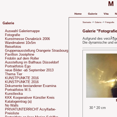
M
Home
Galerie
Vita
N
->
->
Startseite
Galerie
Fotografie
Galerie
Galerie "Fotografi
Auswahl Galeriemappe
Fotografie
Aufgrund des verzÃ¶ge
Kunstmesse Osnabrück 2006
Die dynamische und en
Wandmalerei 10x5m
Reisefotos
Gruppenausstellung Orangerie Strasbourg
Pavillion Josèphine
Fridolin auf dem Roller
Ausstellung im Ballhaus Düsseldorf
Portraitfotos Ego
neue Bilder -ab September 2013
Thema Tier
KUNSTPUNKTE 2016
KUNSTPUNKTE 2016
Dokumente bestandener Examina
Portraitfotos M.S.
Kunstlexika
KKK Kooperativer Künstler Kreis
Katalogeintrag (a)
No Walls
30 * 20 cm
PRIVATUNTERRICHT Acrylfarbe-
Preisliste