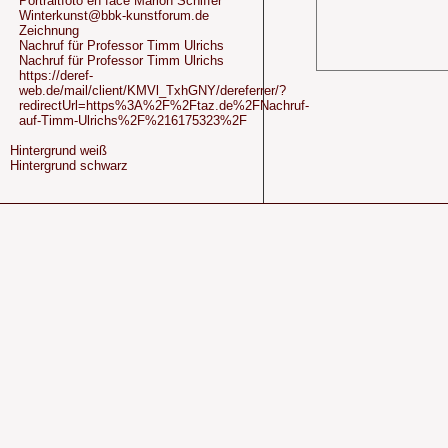
Portraitfoto en face Marion Schiffer
Winterkunst@bbk-kunstforum.de
Zeichnung
Nachruf für Professor Timm Ulrichs
Nachruf für Professor Timm Ulrichs
https://deref-
web.de/mail/client/KMVl_TxhGNY/dereferrer/?
redirectUrl=https%3A%2F%2Ftaz.de%2FNachruf-
auf-Timm-Ulrichs%2F%216175323%2F
Hintergrund weiß
Hintergrund schwarz