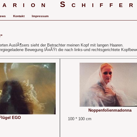
arion Schiffe
ews
Kontakt
Impressum
e"
rten AuslÃ¶sers sieht der Betrachter meinen Kopf mit langen Haaren.
rgiegeladene Bewegung lÃ¤ÃŸt die nach links-und rechtsgerichtete Kopfbew
Noppenfolienmadonna
Flügel EGO
100 * 100 cm