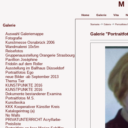
M
Home
Galerie
Vita
N
->
->
Startseite
Galerie
Portraitfotos
Galerie
Galerie "Portraitf
Auswahl Galeriemappe
Fotografie
Kunstmesse Osnabrück 2006
Wandmalerei 10x5m
Reisefotos
Gruppenausstellung Orangerie Strasbourg
Pavillion Josèphine
Fridolin auf dem Roller
Ausstellung im Ballhaus Düsseldorf
Portraitfotos Ego
neue Bilder -ab September 2013
Thema Tier
KUNSTPUNKTE 2016
KUNSTPUNKTE 2016
Dokumente bestandener Examina
Portraitfotos M.S.
Kunstlexika
KKK Kooperativer Künstler Kreis
Katalogeintrag (a)
No Walls
PRIVATUNTERRICHT Acrylfarbe-
Preisliste