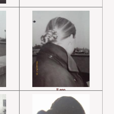
II ego