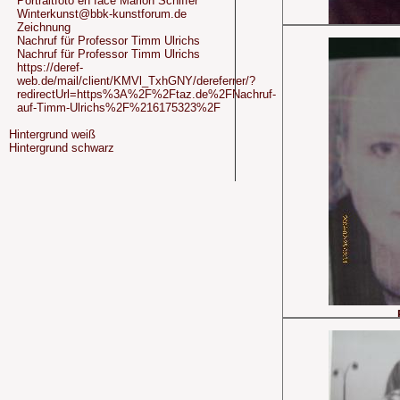
Portraitfoto en face Marion Schiffer
Winterkunst@bbk-kunstforum.de
Zeichnung
Nachruf für Professor Timm Ulrichs
Nachruf für Professor Timm Ulrichs
https://deref-
web.de/mail/client/KMVl_TxhGNY/dereferrer/?
redirectUrl=https%3A%2F%2Ftaz.de%2FNachruf-
auf-Timm-Ulrichs%2F%216175323%2F
Portrait
Hintergrund weiß
Hintergrund schwarz