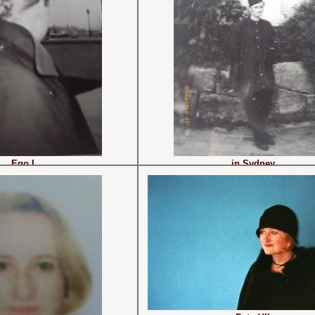
Ego I
in Sydney