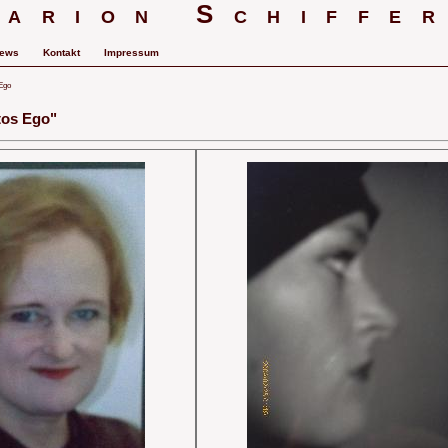
arion Schiffe
ews
Kontakt
Impressum
 Ego
otos Ego"