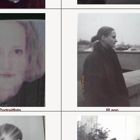
foto Marion Schiffer
Portraitfoto
III ego