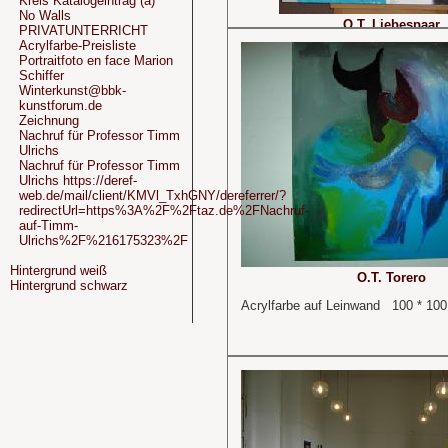
Kreis Katalogeintrag (a)
No Walls
O.T. Liebespaar
PRIVATUNTERRICHT
Acrylfarbe-Preisliste
Acrylfarbe auf Leinwand 120 * 10
Portraitfoto en face Marion
Schiffer
Winterkunst@bbk-
kunstforum.de
Zeichnung
Nachruf für Professor Timm
Ulrichs
Nachruf für Professor Timm
Ulrichs https://deref-
web.de/mail/client/KMVl_TxhGNY/dereferrer/?
redirectUrl=https%3A%2F%2Ftaz.de%2FNachruf-
auf-Timm-
Ulrichs%2F%216175323%2F
Hintergrund weiß
O.T. Torero
Hintergrund schwarz
Acrylfarbe auf Leinwand 100 * 10