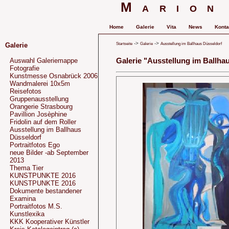
Marion
Home
Galerie
Vita
News
Konta
->
->
Startseite
Galerie
Ausstellung im Ballhaus Düsseldorf
Galerie
Galerie "Ausstellung im Ballha
Auswahl Galeriemappe
Fotografie
Kunstmesse Osnabrück 2006
Wandmalerei 10x5m
Reisefotos
Gruppenausstellung
Orangerie Strasbourg
Pavillion Josèphine
Fridolin auf dem Roller
Ausstellung im Ballhaus
Düsseldorf
Portraitfotos Ego
neue Bilder -ab September
2013
Thema Tier
KUNSTPUNKTE 2016
KUNSTPUNKTE 2016
Dokumente bestandener
Examina
Portraitfotos M.S.
Kunstlexika
KKK Kooperativer Künstler