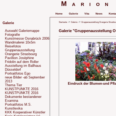
Marion
Home
Galerie
Vita
News
Konta
->
->
Startseite
Galerie
Gruppenausstellung Orangerie Strasbou
Galerie
Galerie "Gruppenausstellung O
Auswahl Galeriemappe
Fotografie
Kunstmesse Osnabrück 2006
Wandmalerei 10x5m
Reisefotos
Gruppenausstellung
Orangerie Strasbourg
Pavillion Josèphine
Fridolin auf dem Roller
Ausstellung im Ballhaus
Düsseldorf
Portraitfotos Ego
neue Bilder -ab September
2013
Eindruck der Blumen-und Pfla
Thema Tier
KUNSTPUNKTE 2016
KUNSTPUNKTE 2016
Dokumente bestandener
Examina
Portraitfotos M.S.
Kunstlexika
KKK Kooperativer Künstler