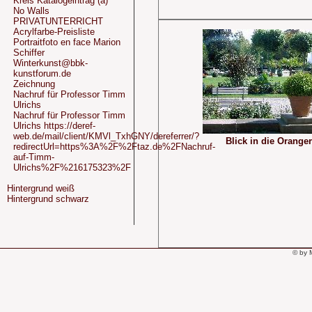
Kreis Katalogeintrag (a)
No Walls
PRIVATUNTERRICHT
Acrylfarbe-Preisliste
Portraitfoto en face Marion
Schiffer
Winterkunst@bbk-
kunstforum.de
Zeichnung
Nachruf für Professor Timm
Ulrichs
Nachruf für Professor Timm
Ulrichs https://deref-
web.de/mail/client/KMVl_TxhGNY/dereferrer/?
Blick in die Oranger
redirectUrl=https%3A%2F%2Ftaz.de%2FNachruf-
auf-Timm-
Ulrichs%2F%216175323%2F
Hintergrund weiß
Hintergrund schwarz
© by 