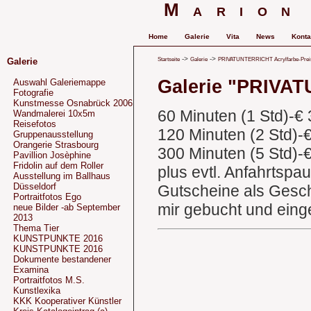
Marion
Home
Galerie
Vita
News
Konta
->
->
Startseite
Galerie
PRIVATUNTERRICHT Acrylfarbe-Preis
Galerie
Galerie "PRIVAT
Auswahl Galeriemappe
Fotografie
Kunstmesse Osnabrück 2006
60 Minuten (1 Std)-€ 
Wandmalerei 10x5m
Reisefotos
120 Minuten (2 Std)-€
Gruppenausstellung
Orangerie Strasbourg
300 Minuten (5 Std)-€
Pavillion Josèphine
Fridolin auf dem Roller
plus evtl. Anfahrtspa
Ausstellung im Ballhaus
Düsseldorf
Gutscheine als Gesc
Portraitfotos Ego
mir gebucht und einge
neue Bilder -ab September
2013
Thema Tier
KUNSTPUNKTE 2016
KUNSTPUNKTE 2016
Dokumente bestandener
Examina
Portraitfotos M.S.
Kunstlexika
KKK Kooperativer Künstler