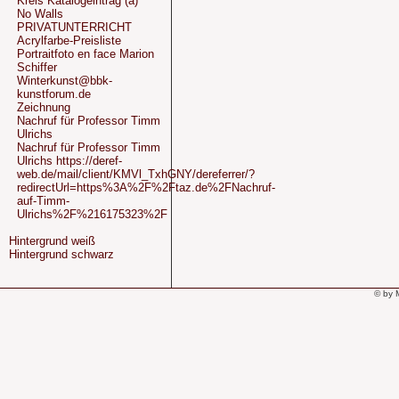
Kreis Katalogeintrag (a)
No Walls
PRIVATUNTERRICHT
Acrylfarbe-Preisliste
Portraitfoto en face Marion
Schiffer
Winterkunst@bbk-
kunstforum.de
Zeichnung
Nachruf für Professor Timm
Ulrichs
Nachruf für Professor Timm
Ulrichs https://deref-
web.de/mail/client/KMVl_TxhGNY/dereferrer/?
redirectUrl=https%3A%2F%2Ftaz.de%2FNachruf-
auf-Timm-
Ulrichs%2F%216175323%2F
Hintergrund weiß
Hintergrund schwarz
© by 