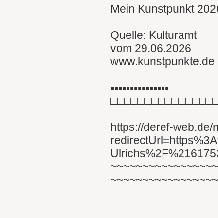
Mein Kunstpunkt 2026
Quelle: Kulturamt
vom 29.06.2026
www.kunstpunkte.de
▪︎▪︎▪︎▪︎▪︎▪︎▪︎▪︎▪︎▪︎▪︎▪︎▪︎▪︎▪︎
□□□□□□□□□□□□□□□
https://deref-web.de
redirectUrl=https%
Ulrichs%2F%21617
~~~~~~~~~~~~~~~~
~~~~~~~~~~~~~~~~