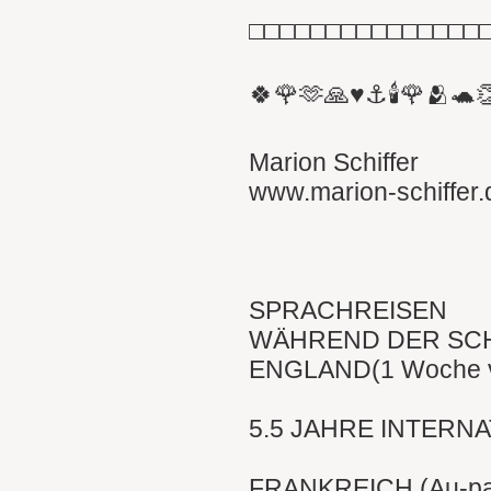
□□□□□□□□□□□□□□□
🍀🌹🫶🙏♥️⚓️🕯🌹🫂🐢
Marion Schiffer
www.marion-schiffer.
SPRACHREISEN
WÄHREND DER SCH
ENGLAND(1 Woche vo
5.5 JAHRE INTERNA
FRANKREICH (Au-pai