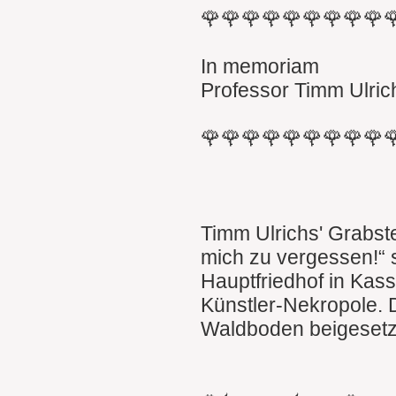
🌹🌹🌹🌹🌹🌹🌹🌹🌹
In memoriam
Professor Timm Ulric
🌹🌹🌹🌹🌹🌹🌹🌹🌹
Timm Ulrichs' Grabste
mich zu vergessen!“ s
Hauptfriedhof in Kass
Künstler-Nekropole. 
Waldboden beigesetz