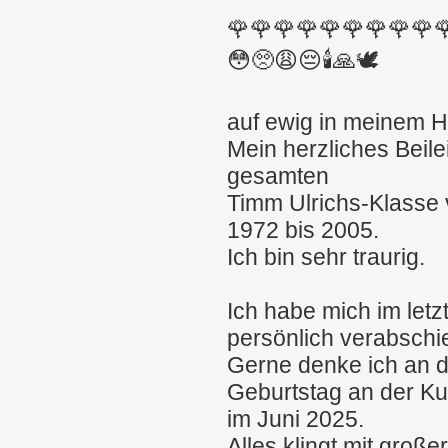
🌹🌹🌹🌹🌹🌹🌹🌹🌹
😳🥺😩😔🕯🙏🕊
auf ewig in meinem H
Mein herzliches Beile
gesamten
Timm Ulrichs-Klasse
1972 bis 2005.
Ich bin sehr traurig.
Ich habe mich im let
persönlich verabschi
Gerne denke ich an 
Geburtstag an der K
im Juni 2025.
Alles klingt mit groß