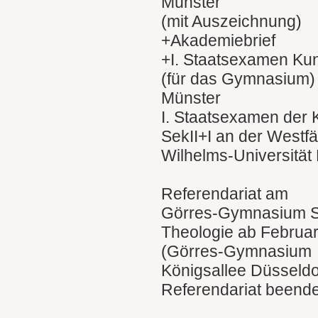
Münster
(mit Auszeichnung)
+Akademiebrief
+I. Staatsexamen Kuns
(für das Gymnasium)
Münster
I. Staatsexamen der K
SekII+I an der Westfä
Wilhelms-Universität
Referendariat am
Görres-Gymnasium Sek
Theologie ab Februa
(Görres-Gymnasium
Königsallee Düsseldo
Referendariat beende