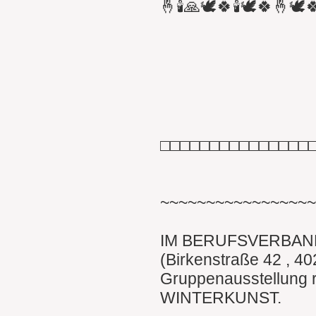
🤞🕯🙏🕊🍀🕯🕊🍀🤞🕊
□□□□□□□□□□□□□□□
~~~~~~~~~~~~~~~~
IM BERUFSVERBAN
(Birkenstraße 42 , 40
Gruppenausstellung 
WINTERKUNST.