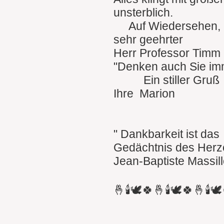
unsterblich.
Auf Wiedersehen
sehr geehrter
Herr Professor Timm 
"Denken auch Sie im
Ein stiller Gruß
Ihre Marion
" Dankbarkeit ist das
Gedächtnis des Herz
Jean-Baptiste Massil
🤞🕯🕊🍀🤞🕯🕊🍀🤞🕯🕊